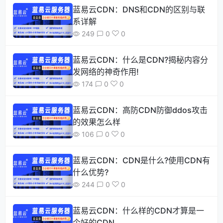
蓝易云CDN：DNS和CDN的区别与联
系详解
249
0
0
蓝易云CDN：什么是CDN?揭秘内容分
发网络的神奇作用!
174
0
0
蓝易云CDN：高防CDN防御ddos攻击
的效果怎么样
106
0
0
蓝易云CDN：CDN是什么?使用CDN有
什么优势?
244
0
0
蓝易云CDN：什么样的CDN才算是一
个好的CDN