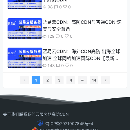
98
0
0
蓝易云CDN：高防CDN与普通CDN:速
度与安全兼备
129
0
0
蓝易云CDN：海外CDN高防 出海全球
加速 全球网络加速国际CDN【最新
版】
148
0
0
1
2
3
4
14
关于我们
联系我们
云服务器
高防CDN
蜀ICP备2021007845号-4