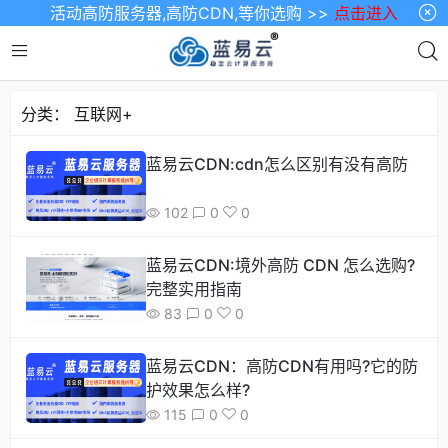
活动高防服务器,高防CDN,等你选购 >>
点击进入
分类：
互联网+
蓝易云CDN:cdn怎么区别有没有高防
102
0
0
蓝易云CDN:境外高防 CDN 怎么选购?
完整实用指南
83
0
0
蓝易云CDN：高防CDN有用吗?它的防
护效果怎么样?
115
0
0